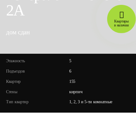
2А
Квартиры
в наличии
дом сдан
Этажность
5
Подъездов
6
Квартир
155
Стены
кирпич
Тип квартир
1, 2, 3 и 5-ти комнатные